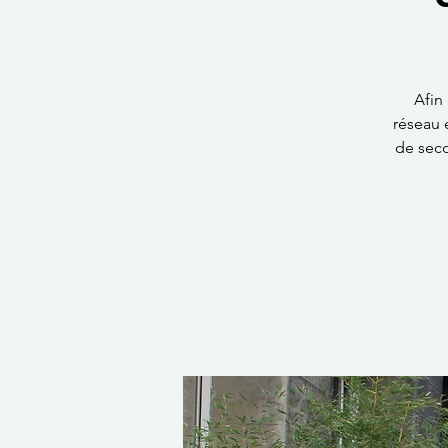
Afin 
réseau e
de seco