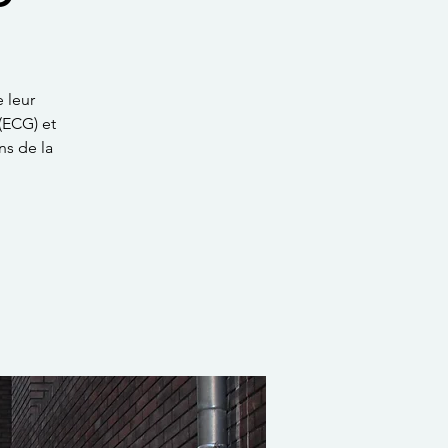
e leur
 (ECG) et
ns de la