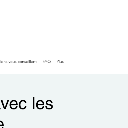
iens vous conseillent
FAQ
Plus
vec les
e